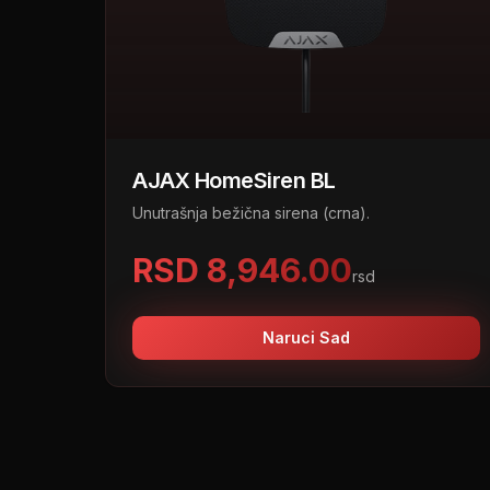
AJAX HomeSiren BL
Unutrašnja bežična sirena (crna).
RSD 8,946.00
rsd
Naruci Sad