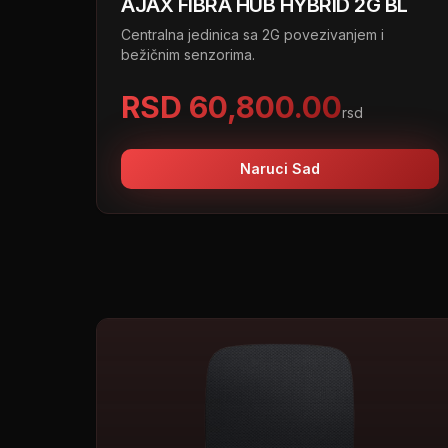
AJAX FIBRA HUB HYBRID 2G BL
Centralna jedinica sa 2G povezivanjem i
bežičnim senzorima.
RSD 60,800.00
rsd
Naruci Sad