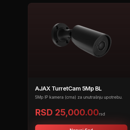
AJAX TurretCam 5Mp BL
5Mp IP kamera (crna) za unutrašnju upotrebu.
RSD 25,000.00
rsd