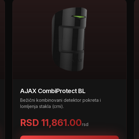
AJAX CombiProtect BL
Bežični kombinovani detektor pokreta i
lomljenja stakla (crni).
RSD 11,861.00
rsd