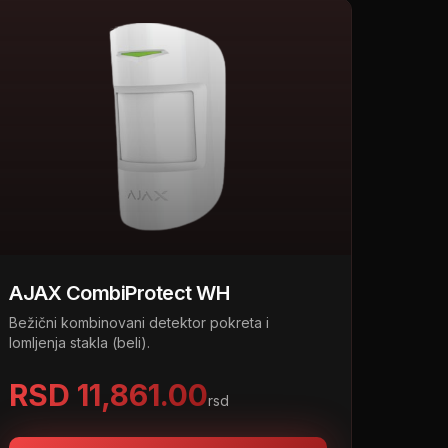
AJAX CombiProtect WH
Bežični kombinovani detektor pokreta i
lomljenja stakla (beli).
RSD 11,861.00
rsd