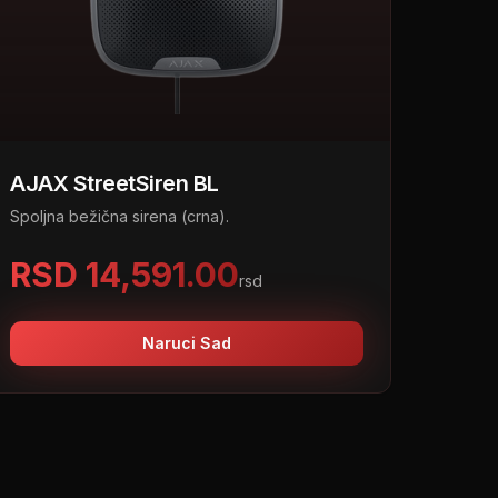
AJAX StreetSiren BL
Spoljna bežična sirena (crna).
RSD 14,591.00
rsd
Naruci Sad