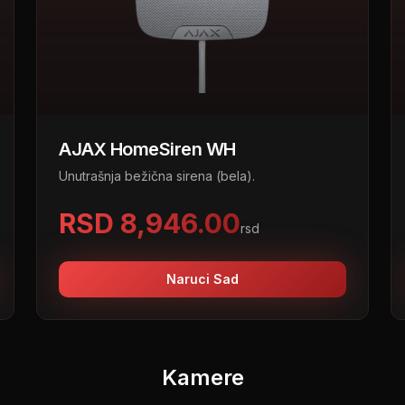
AJAX HomeSiren WH
Unutrašnja bežična sirena (bela).
RSD 8,946.00
rsd
Naruci Sad
Kamere