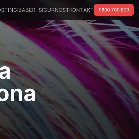
STING
IZABERI SIGURNOST
KONTAKT
0800 700 800
Za
ona