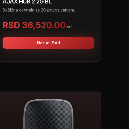
AJAX HUB 2 2G BL
Bežična centrala sa 2G povezivanjem.
RSD 36,520.00
rsd
Naruci Sad