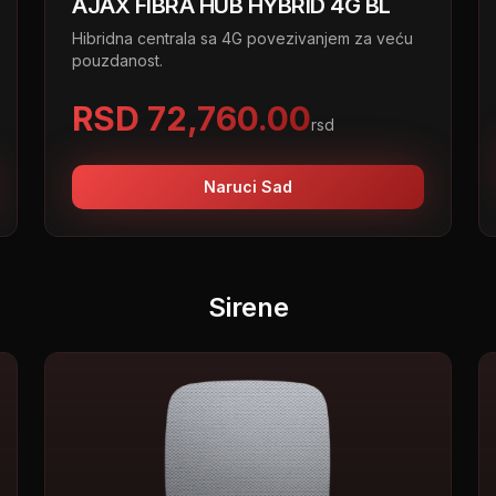
AJAX FIBRA HUB HYBRID 4G BL
Hibridna centrala sa 4G povezivanjem za veću
pouzdanost.
RSD 72,760.00
rsd
Naruci Sad
Sirene