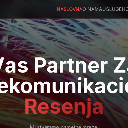
NASLOVNA
O NAMA
USLUGE
HO
V
as Partner 
lekomunikaci
Resenja
Mi stvaramo pametne mreze.